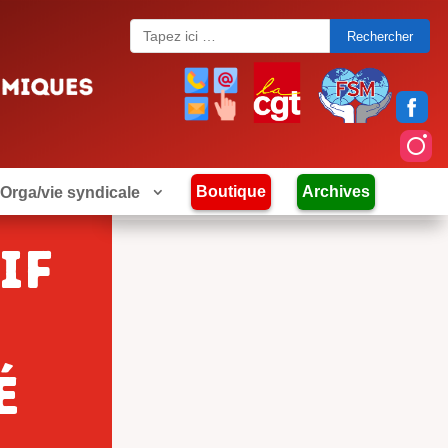
Search
for:
Boutique
Archives
Orga/vie syndicale
if
é