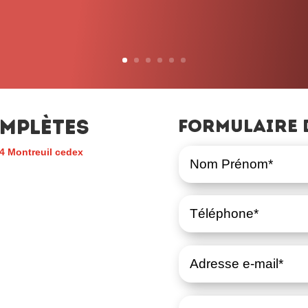
mplètes
Formulaire 
4 Montreuil cedex