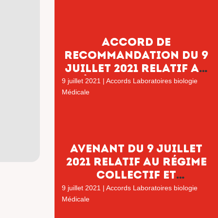
Accord de
recommandation du 9
juillet 2021 relatif au
régime collectif et
9 juillet 2021
|
Accords Laboratoires biologie
obligatoire des frais
Médicale
de santé
Avenant du 9 juillet
2021 relatif au régime
collectif et
obligatoire de frais
9 juillet 2021
|
Accords Laboratoires biologie
de santé
Médicale