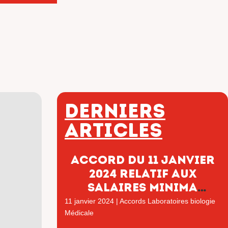
Derniers
articles
Accord du 11 janvier
2024 relatif aux
salaires minima
applicable au 1er
11 janvier 2024
|
Accords Laboratoires biologie
janvier 2024
Médicale