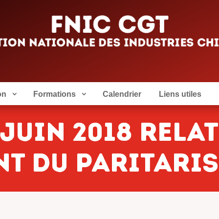
on
Formations
Calendrier
Liens utiles
juin 2018 relat
t du paritari