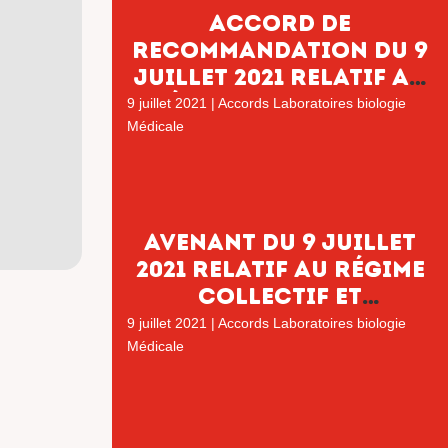
Accord de
recommandation du 9
juillet 2021 relatif au
régime collectif et
9 juillet 2021
|
Accords Laboratoires biologie
obligatoire des frais
Médicale
de santé
Avenant du 9 juillet
2021 relatif au régime
collectif et
obligatoire de frais
9 juillet 2021
|
Accords Laboratoires biologie
de santé
Médicale