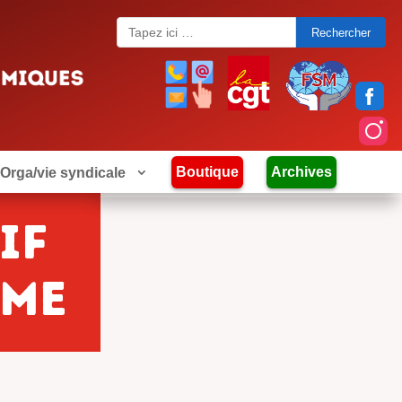
Search
for:
Boutique
Archives
Orga/vie syndicale
if
sme