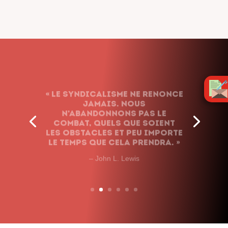
« Le syndicalisme ne renonce
jamais. Nous
n’abandonnons pas le
combat, quels que soient
les obstacles et peu importe
le temps que cela prendra. »
– John L. Lewis