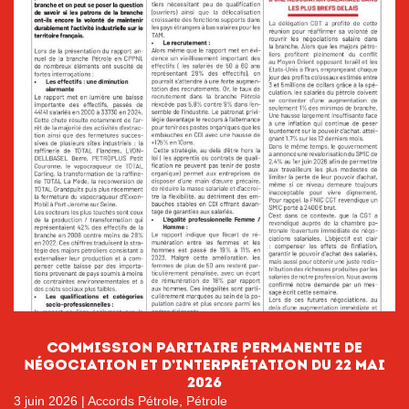
Commission paritaire permanente de
négociation et d’interprétation du 22 mai
2026
3 juin 2026
|
Accords Pétrole
,
Pétrole