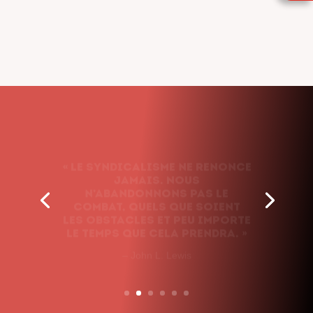
« Le syndicalisme ne renonce
jamais. Nous
n’abandonnons pas le
combat, quels que soient
les obstacles et peu importe
le temps que cela prendra. »
– John L. Lewis