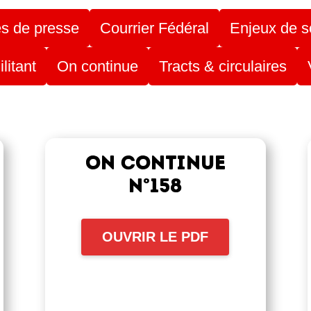
 de presse
Courrier Fédéral
Enjeux de s
litant
On continue
Tracts & circulaires
ON CONTINUE
N°158
OUVRIR LE PDF