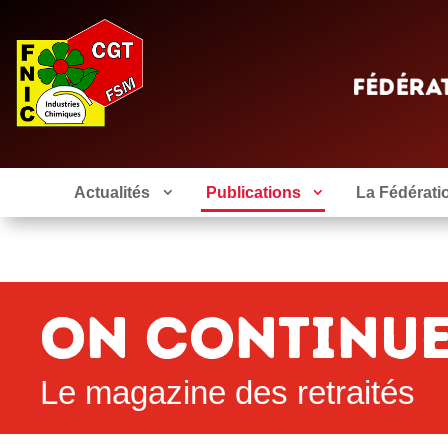
Actualités
Publications
La Fédérati
On continu
Le magazine des retraités